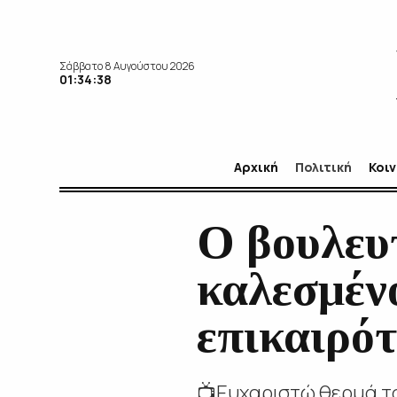
Σάββατο 8 Αυγούστου 2026
01:34:40
Αρχική
Πολιτική
Κοι
Ο βουλευ
καλεσμέν
επικαιρό
📺Ευχαριστώ θερμά το