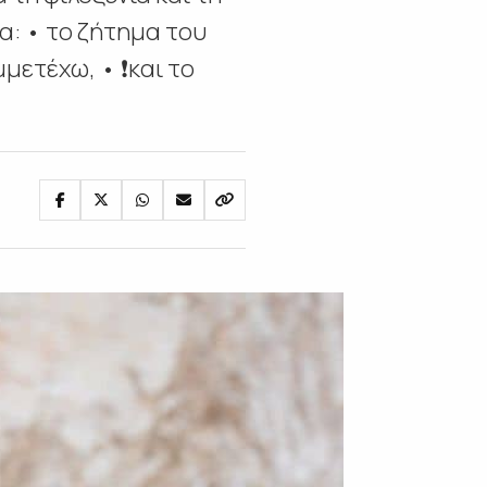
α: • το ζήτημα του
ετέχω, • ❗️και το