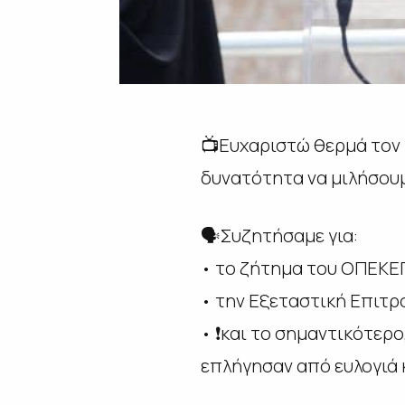
📺Ευχαριστώ θερμά τον 
δυνατότητα να μιλήσουμ
🗣️Συζητήσαμε για:
• το ζήτημα του ΟΠΕΚΕ
• την Εξεταστική Επιτρ
• ❗️και το σημαντικότερ
επλήγησαν από ευλογιά 