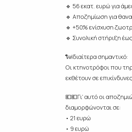
🔹 56 εκατ. ευρώ για άμ
🔹 Αποζημίωση για θανα
🔹 +50% ενίσχυση ζωοτ
🔹 Συνολική στήριξη έως
🐑Ιδιαίτερα σημαντικό:
Οι κτηνοτρόφοι που τηρ
εκθέτουν σε επικίνδυνε
💶💶Γι’ αυτό οι αποζημι
διαμορφώνονται σε:
• 21 ευρώ
• 9 ευρώ