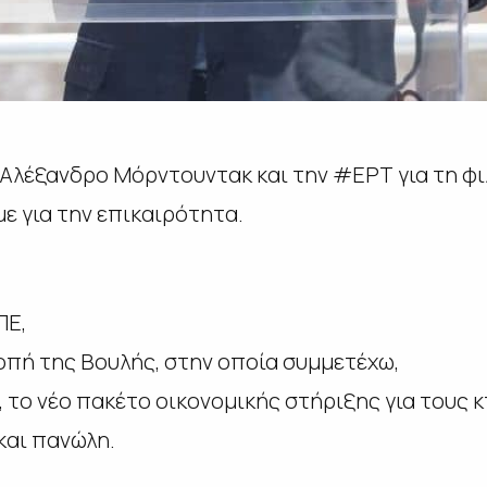
Αλέξανδρο Μόρντουντακ και την #ΕΡΤ για τη φιλ
ε για την επικαιρότητα.
ΠΕ,
οπή της Βουλής, στην οποία συμμετέχω,
ο, το νέο πακέτο οικονομικής στήριξης για τους
και πανώλη.