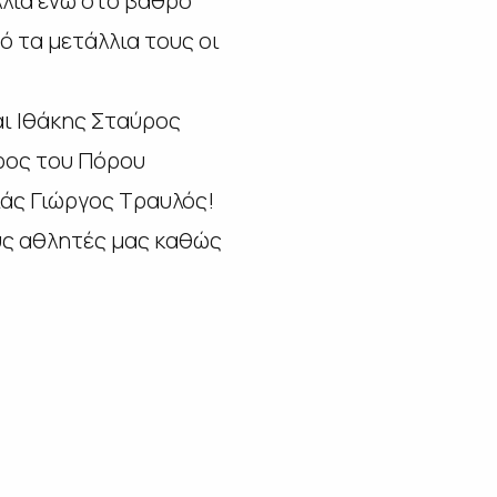
λλια ενώ στο βάθρο
ό τα μετάλλια τους οι
αι Ιθάκης Σταύρος
ρος του Πόρου
άς Γιώργος Τραυλός!
υς αθλητές μας καθώς