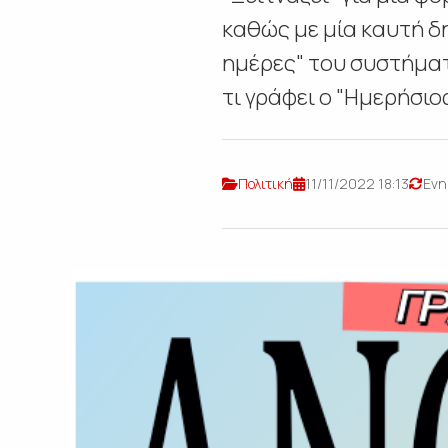
καθώς με μία καυτή δ
ημέρες" του συστήματ
τι γράφει ο "Ημερήσιος"
Πολιτική
11/11/2022 18:13
Ενη