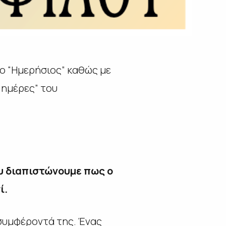
 ο “Ημερήσιος” καθώς με
 ημέρες” του
υ διαπιστώνουμε πως ο
ί.
 συμφέροντά της. Ένας