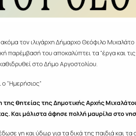
ά ακόμα τον ιλιγάρχη Δήμαρχο Θεόφιλο Μιχαλάτο
κή παρέμβασή του αποκαλύπτει τα “έργα και τις
καθιδρυθεί στο Δήμο Αργοστολίου.
 ο “Ημερήσιος”
η της θητείας της Δημοτικής Αρχής Μιχαλάτο
ς. Και μάλιστα άφησε πολλή μαυρίλα στο νησ
δωσε γη και ύδωρ για τα δικά της παιδιά και τα