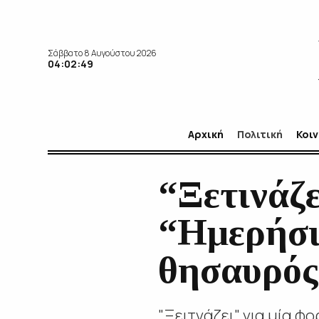
Σάββατο 8 Αυγούστου 2026
04:02:50
Αρχική
Πολιτική
Κοι
“Ξετινάζε
“Ημερήσι
θησαυρός
"Ξειτνάζει" για μία φ