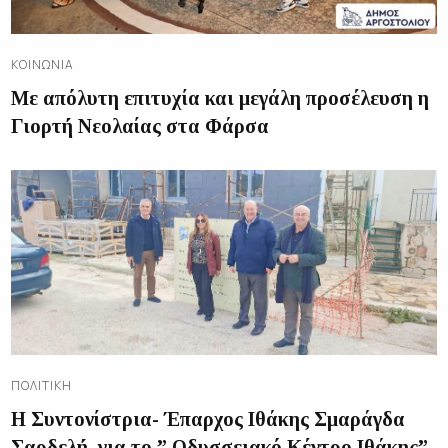
ΚΟΙΝΩΝΊΑ
Με απόλυτη επιτυχία και μεγάλη προσέλευση η
Γιορτή Νεολαίας στα Φάρσα
ΠΟΛΙΤΙΚΉ
Η Συντονίστρια- Έπαρχος Ιθάκης Σμαράγδα
Σαρδελή, για το ” Οδυσσειακό Κέντρο Ιθάκης”