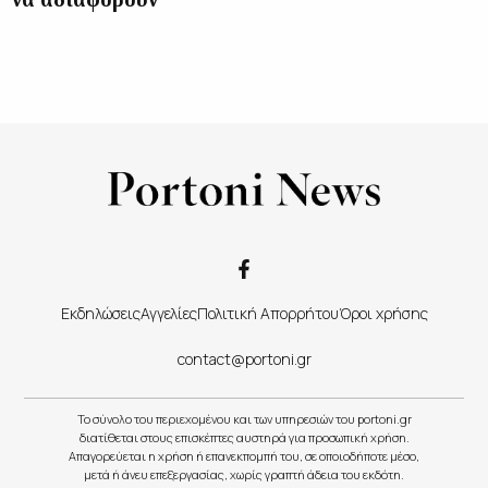
Εκδηλώσεις
Αγγελίες
Πολιτική Απορρήτου
Όροι χρήσης
contact@portoni.gr
Το σύνολο του περιεχομένου και των υπηρεσιών του portoni.gr
διατίθεται στους επισκέπτες αυστηρά για προσωπική χρήση.
Απαγορεύεται η χρήση ή επανεκπομπή του, σε οποιοδήποτε μέσο,
μετά ή άνευ επεξεργασίας, χωρίς γραπτή άδεια του εκδότη.