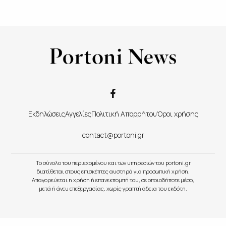
Εκδηλώσεις
Αγγελίες
Πολιτική Απορρήτου
Όροι χρήσης
contact@portoni.gr
Το σύνολο του περιεχομένου και των υπηρεσιών του portoni.gr
διατίθεται στους επισκέπτες αυστηρά για προσωπική χρήση.
Απαγορεύεται η χρήση ή επανεκπομπή του, σε οποιοδήποτε μέσο,
μετά ή άνευ επεξεργασίας, χωρίς γραπτή άδεια του εκδότη.