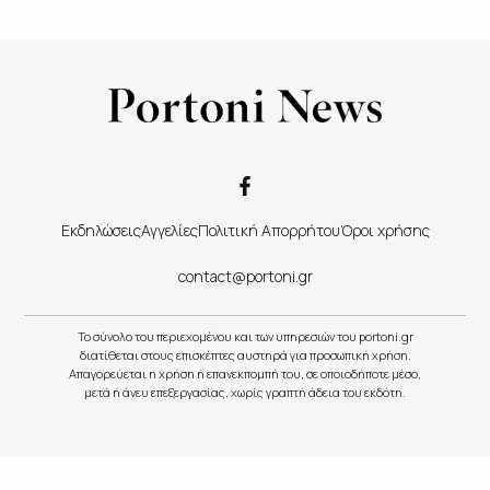
Εκδηλώσεις
Αγγελίες
Πολιτική Απορρήτου
Όροι χρήσης
contact@portoni.gr
Το σύνολο του περιεχομένου και των υπηρεσιών του portoni.gr
διατίθεται στους επισκέπτες αυστηρά για προσωπική χρήση.
Απαγορεύεται η χρήση ή επανεκπομπή του, σε οποιοδήποτε μέσο,
μετά ή άνευ επεξεργασίας, χωρίς γραπτή άδεια του εκδότη.