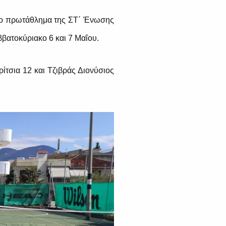
στο πρωτάθλημα της ΣΤ΄ Ένωσης
ββατοκύριακο 6 και 7 Μαΐου.
ίτσια 12 και Τζιβράς Διονύσιος