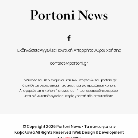
Εκδηλώσεις
Αγγελίες
Πολιτική Απορρήτου
Όροι χρήσης
contact@portoni.gr
Το σύνολο του περιεχομένου και των υπηρεσιών του portoni.gr
διατίθεται στους επισκέπτες αυστηρά για προσωπική χρήση.
Απαγορεύεται η χρήση ή επανεκπομπή του, σε οποιοδήποτε μέσο,
μετά ή άνευ επεξεργασίας, χωρίς γραπτή άδεια του εκδότη.
© Copyright 2026 Portoni News - Τα πάντα για την
Κεφαλονιά All Rights Reserved |
Web Design & Development