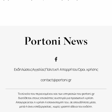
Εκδηλώσεις
Αγγελίες
Πολιτική Απορρήτου
Όροι χρήσης
contact@portoni.gr
Το σύνολο του περιεχομένου και των υπηρεσιών του portoni.gr
διατίθεται στους επισκέπτες αυστηρά για προσωπική χρήση.
Απαγορεύεται η χρήση ή επανεκπομπή του, σε οποιοδήποτε μέσο,
μετά ή άνευ επεξεργασίας, χωρίς γραπτή άδεια του εκδότη.