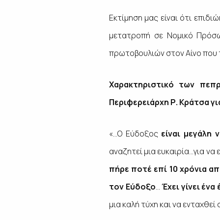
Εκτίμηση μας είναι ότι επιδι
μετατροπή σε Νομικό Πρόσω
πρωτοβουλιών στον Αίνο που τό
Χαρακτηριστικό των πεπρ
Περιφερειάρχη Ρ. Κράτσα για
«…Ο Εύδοξος
είναι μεγάλη 
αναζητεί μια ευκαιρία…για να
πήρε ποτέ επί 10 χρόνια α
τον Εύδοξο
…
Έχει γίνει ένα
μια καλή τύχη και να ενταχθεί