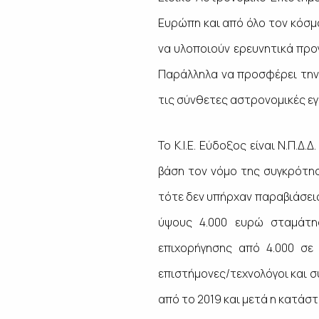
Ευρώπη και από όλο τον κόσμ
να υλοποιούν ερευνητικά προ
Παράλληλα να προσφέρει την 
τις σύνθετες αστρονομικές ε
Το Κ.Ι.Ε. Εύδοξος είναι Ν.Π.Δ
βάση τον νόμο της συγκρότησ
τότε δεν υπήρχαν παραβιάσεις
ύψους 4.000 ευρώ σταμάτη
επιχορήγησης από 4.000 σε
επιστήμονες/τεχνολόγοι και σ
από το 2019 και μετά η κατάσ