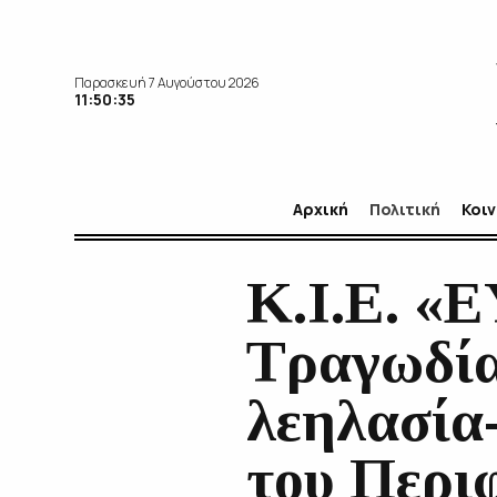
Παρασκευή 7 Αυγούστου 2026
11:50:35
Αρχική
Πολιτική
Κοι
Κ.Ι.Ε. «
Τραγωδία
λεηλασία-
του Περι