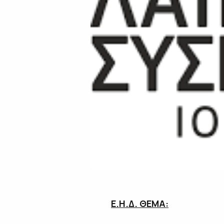
Ε.Η.Δ. ΘΕΜΑ: