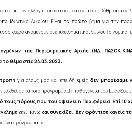
ώκεται με την αλλαγή του καταστατικού, η υποβάθμιση του
πο Ιδιωτικό Δικαίου. Είναι το πρώτο βήμα για την παρ
σο καιρό αναμένουν οι επιχειρηματικοί όμιλοι. Το νομικό π
αγμένων της Περιφερειακής Αρχής (ΝΔ, ΠΑΣΟΚ-ΚΙΝΑ
 το θέμα στις 24.03. 2023:
ντροπή
για όλους μας και επειδή εμείς
δεν μπορέσαμε ν
 ενταχθεί σε κάποιο πρόγραμμα…Η παθογένεια του Εύδοξου ε
πό τους πόρους που του οφείλει η
Περιφέρεια
…
Επί 10 
 έγκλημα
εκεί πάνω
και συνεχίζε
ι…
Δεν φρόντισε κανείς τ
 σε ένα πρόγραμμα…».