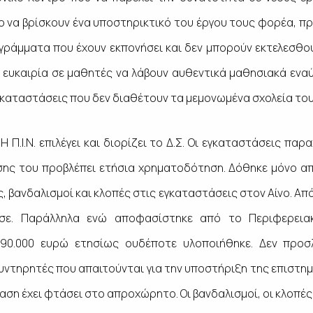
ο να βρίσκουν ένα υποστηρικτικό του έργου τους φορέα, πρ
γράμματα που έχουν εκπονήσει και δεν μπορούν εκτελεσθού
ευκαιρία σε μαθητές να λάβουν αυθεντικά μαθησιακά ενα
γκαταστάσεις που δεν διαθέτουν τα μεμονωμένα σχολεία το
.Δ. Η Π.Ι.Ν. επιλέγει και διορίζει το Δ.Σ. Οι εγκαταστάσεις 
ης του προβλέπει ετήσια χρηματοδότηση. Δόθηκε μόνο απ
, βανδαλισμοί και κλοπές στις εγκαταστάσεις στον Αίνο. Από
σε. Παράλληλα ενώ αποφασίστηκε από το Περιφερεια
 90.000 ευρώ ετησίως ουδέποτε υλοποιήθηκε. Δεν προσ
υντηρητές που απαιτούνται για την υποστήριξη της επιστημο
ταση έχει φτάσει στο απροχώρητο. Οι βανδαλισμοί, οι κλοπέ