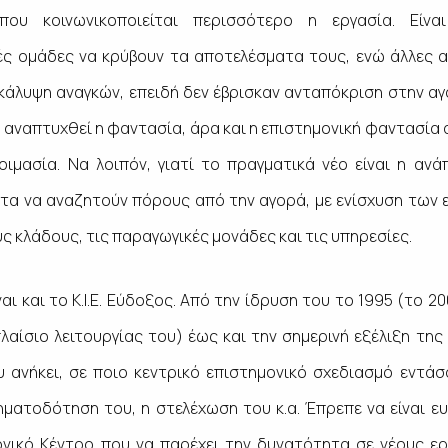
που κοινωνικοποιείται περισσότερο η εργασία. Είν
ς ομάδες να κρύβουν τα αποτελέσματα τους, ενώ άλλες 
κάλυψη αναγκών, επειδή δεν έβρισκαν ανταπόκριση στην αγ
αναπτυχθεί η φαντασία, άρα και η επιστημονική φαντασία α
οιμασία. Να λοιπόν, γιατί το πραγματικά νέο είναι η ανά
τα να αναζητούν πόρους από την αγορά, με ενίσχυση των
 κλάδους, τις παραγωγικές μονάδες και τις υπηρεσίες.
αι και το Κ.Ι.Ε. Εύδοξος. Από την ίδρυση του το 1995 (το 
λαίσιο λειτουργίας του) έως και την σημερινή εξέλιξη της
υ ανήκει, σε ποιο κεντρικό επιστημονικό σχεδιασμό εντάσ
χρηματοδότηση του, η στελέχωση του κ.α. Έπρεπε να είναι 
ονικό Κέντρο που να παρέχει την δυνατότητα σε νέους ερ