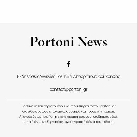
Εκδηλώσεις
Αγγελίες
Πολιτική Απορρήτου
Όροι χρήσης
contact@portoni.gr
Το σύνολο του περιεχομένου και των υπηρεσιών του portoni.gr
διατίθεται στους επισκέπτες αυστηρά για προσωπική χρήση.
Απαγορεύεται η χρήση ή επανεκπομπή του, σε οποιοδήποτε μέσο,
μετά ή άνευ επεξεργασίας, χωρίς γραπτή άδεια του εκδότη.