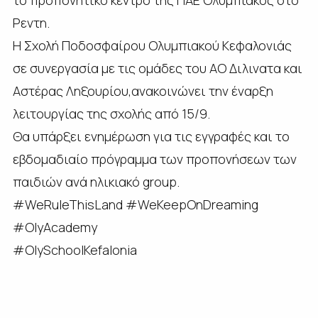
το προπονητικό κέντρο της ΠΑΕ Ολυμπιακός στο
Ρεντη.
Η Σχολή Ποδοσφαίρου Ολυμπιακού Κεφαλονιάς
σε συνεργασία με τις ομάδες του ΑΟ Διλινατα και
Αστέρας Ληξουρίου,ανακοινώνει την έναρξη
λειτουργίας της σχολής από 15/9.
Θα υπάρξει ενημέρωση για τις εγγραφές και το
εβδομαδιαίο πρόγραμμα των προπονήσεων των
παιδιών ανά ηλικιακό group.
#WeRuleThisLand #WeKeepOnDreaming
#OlyAcademy
#OlySchoolKefalonia