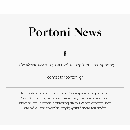
Εκδηλώσεις
Αγγελίες
Πολιτική Απορρήτου
Όροι χρήσης
contact@portoni.gr
Το σύνολο του περιεχομένου και των υπηρεσιών του portoni.gr
διατίθεται στους επισκέπτες αυστηρά για προσωπική χρήση.
Απαγορεύεται η χρήση ή επανεκπομπή του, σε οποιοδήποτε μέσο,
μετά ή άνευ επεξεργασίας, χωρίς γραπτή άδεια του εκδότη.