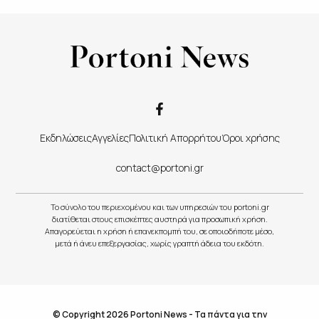
Εκδηλώσεις
Αγγελίες
Πολιτική Απορρήτου
Όροι χρήσης
contact@portoni.gr
Το σύνολο του περιεχομένου και των υπηρεσιών του portoni.gr
διατίθεται στους επισκέπτες αυστηρά για προσωπική χρήση.
Απαγορεύεται η χρήση ή επανεκπομπή του, σε οποιοδήποτε μέσο,
μετά ή άνευ επεξεργασίας, χωρίς γραπτή άδεια του εκδότη.
© Copyright 2026 Portoni News - Τα πάντα για την