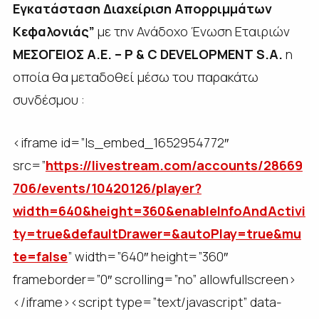
Εγκατάσταση Διαχείριση Απορριμμάτων
Κεφαλονιάς”
με την Ανάδοχο Ένωση Εταιριών
ΜΕΣΟΓΕΙΟΣ Α.Ε. –
P
&
C
DEVELOPMENT
S
.
A
.
η
οποία θα μεταδοθεί μέσω του παρακάτω
συνδέσμου :
<iframe id=”ls_embed_1652954772″
src=”
https://livestream.com/accounts/28669
706/events/10420126/player?
width=640&height=360&enableInfoAndActivi
ty=true&defaultDrawer=&autoPlay=true&mu
te=false
” width=”640″ height=”360″
frameborder=”0″ scrolling=”no” allowfullscreen>
</iframe><script type=”text/javascript” data-