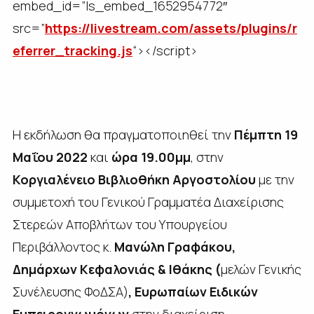
embed_id=”ls_embed_1652954772″
src=”
https://livestream.com/assets/plugins/r
eferrer_tracking.js
“></script>
Η εκδήλωση θα πραγματοποιηθεί την
Πέμπτη 19
Μαΐου 2022
και
ώρα 19.00μμ
, στην
Κοργιαλένειο Βιβλιοθήκη Αργοστολίου
με την
συμμετοχή του Γενικού Γραμματέα Διαχείρισης
Στερεών Αποβλήτων του Υπουργείου
Περιβάλλοντος κ.
Μανώλη Γραφάκου,
Δημάρχων Κεφαλονιάς & Ιθάκης (
μελών Γενικής
Συνέλευσης ΦοΔΣΑ)
, Ευρωπαίων Ειδικών