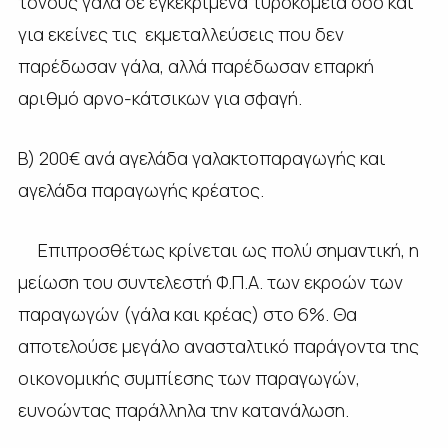
τόνους γάλα σε εγκεκριµένα τυροκοµεία όσο και
για εκείνες τις εκµεταλλεύσεις που δεν
παρέδωσαν γάλα, αλλά παρέδωσαν επαρκή
αριθµό αρνο-κάτσικων για σφαγή.
Β) 200€ ανά αγελάδα γαλακτοπαραγωγής και
αγελάδα παραγωγής κρέατος.
Επιπροσθέτως κρίνεται ως πολύ σηµαντική, η
µείωση του συντελεστή Φ.Π.Α. των εκροών των
παραγωγών (γάλα και κρέας) στο 6%. Θα
αποτελούσε µεγάλο ανασταλτικό παράγοντα της
οικονοµικής συµπίεσης των παραγωγών,
ευνοώντας παράλληλα την κατανάλωση.