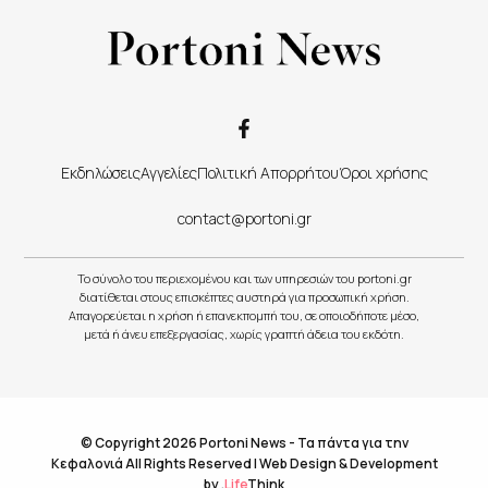
Εκδηλώσεις
Αγγελίες
Πολιτική Απορρήτου
Όροι χρήσης
contact@portoni.gr
Το σύνολο του περιεχομένου και των υπηρεσιών του portoni.gr
διατίθεται στους επισκέπτες αυστηρά για προσωπική χρήση.
Απαγορεύεται η χρήση ή επανεκπομπή του, σε οποιοδήποτε μέσο,
μετά ή άνευ επεξεργασίας, χωρίς γραπτή άδεια του εκδότη.
© Copyright 2026 Portoni News - Τα πάντα για την
Κεφαλονιά All Rights Reserved |
Web Design & Development
by
.
Life
Think