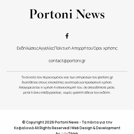
Εκδηλώσεις
Αγγελίες
Πολιτική Απορρήτου
Όροι χρήσης
contact@portoni.gr
Το σύνολο του περιεχομένου και των υπηρεσιών του portoni.gr
διατίθεται στους επισκέπτες αυστηρά για προσωπική χρήση.
Απαγορεύεται η χρήση ή επανεκπομπή του, σε οποιοδήποτε μέσο,
μετά ή άνευ επεξεργασίας, χωρίς γραπτή άδεια του εκδότη.
© Copyright 2026 Portoni News - Τα πάντα για την
Κεφαλονιά All Rights Reserved |
Web Design & Development
by
.
Life
Think