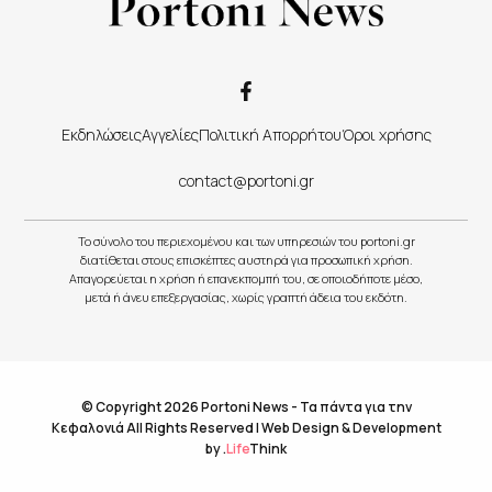
Εκδηλώσεις
Αγγελίες
Πολιτική Απορρήτου
Όροι χρήσης
contact@portoni.gr
Το σύνολο του περιεχομένου και των υπηρεσιών του portoni.gr
διατίθεται στους επισκέπτες αυστηρά για προσωπική χρήση.
Απαγορεύεται η χρήση ή επανεκπομπή του, σε οποιοδήποτε μέσο,
μετά ή άνευ επεξεργασίας, χωρίς γραπτή άδεια του εκδότη.
© Copyright 2026 Portoni News - Τα πάντα για την
Κεφαλονιά All Rights Reserved |
Web Design & Development
by
.
Life
Think