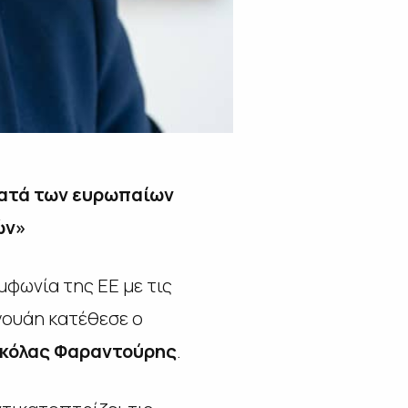
κατά των ευρωπαίων
ών»
φωνία της EE με τις
γουάη κατέθεσε ο
ικόλας Φαραντούρης
.