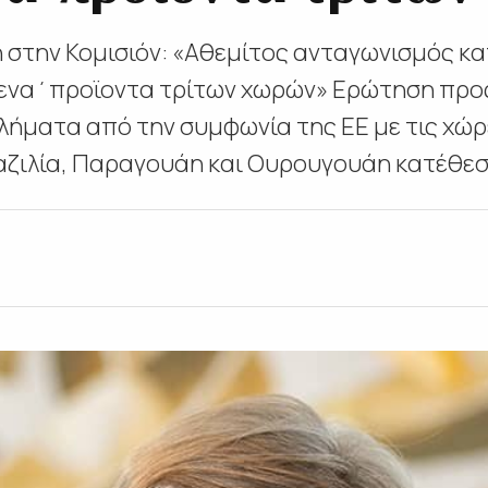
στην Κομισιόν: «Αθεμίτος ανταγωνισμός κ
ενα΄προϊοντα τρίτων χωρών» Ερώτηση προ
λήματα από την συμφωνία της EE με τις χώρ
αζιλία, Παραγουάη και Ουρουγουάη κατέθεσε