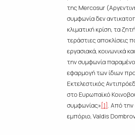
της Mercosur (Αργεντινή
συμφωνία δεν αντικατοπ
κλιματική κρίση, τα ζητ
τεράστιες αποκλίσεις π
εργασιακά, κοινωνικά κ
την συμφωνία παραμένου
εφαρμογή των ίδιων προ
Εκτελεστικός Αντιπρόεδ
στο Ευρωπαϊκό Κοινοβού
συμφωνίας»
[1]
. Από την
εμπόριο, Valdis Dombrov