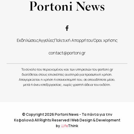
Εκδηλώσεις
Αγγελίες
Πολιτική Απορρήτου
Όροι χρήσης
contact@portoni.gr
Το σύνολο του περιεχομένου και των υπηρεσιών του portoni.gr
διατίθεται στους επισκέπτες αυστηρά για προσωπική χρήση.
Απαγορεύεται η χρήση ή επανεκπομπή του, σε οποιοδήποτε μέσο,
μετά ή άνευ επεξεργασίας, χωρίς γραπτή άδεια του εκδότη.
© Copyright 2026 Portoni News - Τα πάντα για την
Κεφαλονιά All Rights Reserved |
Web Design & Development
by
.
Life
Think