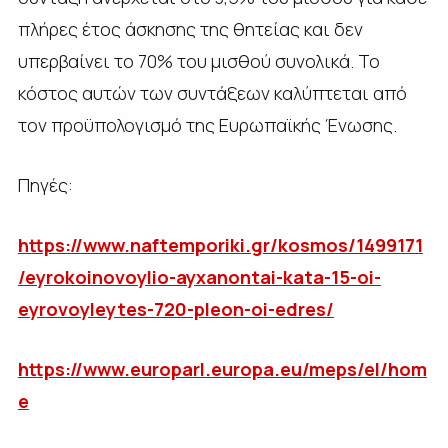
πλήρες έτος άσκησης της θητείας και δεν
υπερβαίνει το 70% του μισθού συνολικά. Το
κόστος αυτών των συντάξεων καλύπτεται από
τον προϋπολογισμό της Ευρωπαϊκής Ένωσης.
Πηγές:
https://www.naftemporiki.gr/kosmos/1499171
/eyrokoinovoylio-ayxanontai-kata-15-oi-
eyrovoyleytes-720-pleon-oi-edres/
https://www.europarl.europa.eu/meps/el/hom
e