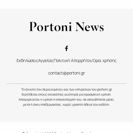
Εκδηλώσεις
Αγγελίες
Πολιτική Απορρήτου
Όροι χρήσης
contact@portoni.gr
Το σύνολο του περιεχομένου και των υπηρεσιών του portoni.gr
διατίθεται στους επισκέπτες αυστηρά για προσωπική χρήση.
Απαγορεύεται η χρήση ή επανεκπομπή του, σε οποιοδήποτε μέσο,
μετά ή άνευ επεξεργασίας, χωρίς γραπτή άδεια του εκδότη.