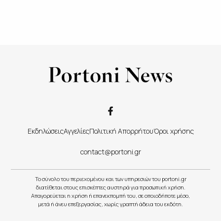
Εκδηλώσεις
Αγγελίες
Πολιτική Απορρήτου
Όροι χρήσης
contact@portoni.gr
Το σύνολο του περιεχομένου και των υπηρεσιών του portoni.gr
διατίθεται στους επισκέπτες αυστηρά για προσωπική χρήση.
Απαγορεύεται η χρήση ή επανεκπομπή του, σε οποιοδήποτε μέσο,
μετά ή άνευ επεξεργασίας, χωρίς γραπτή άδεια του εκδότη.