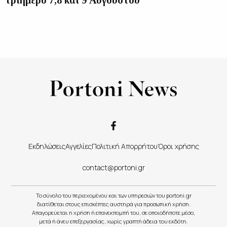
τριήμερο 7,8 και 9 Αυγούστου
Εκδηλώσεις
Αγγελίες
Πολιτική Απορρήτου
Όροι χρήσης
contact@portoni.gr
Το σύνολο του περιεχομένου και των υπηρεσιών του portoni.gr
διατίθεται στους επισκέπτες αυστηρά για προσωπική χρήση.
Απαγορεύεται η χρήση ή επανεκπομπή του, σε οποιοδήποτε μέσο,
μετά ή άνευ επεξεργασίας, χωρίς γραπτή άδεια του εκδότη.