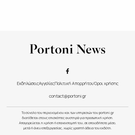
Εκδηλώσεις
Αγγελίες
Πολιτική Απορρήτου
Όροι χρήσης
contact@portoni.gr
Το σύνολο του περιεχομένου και των υπηρεσιών του portoni.gr
διατίθεται στους επισκέπτες αυστηρά για προσωπική χρήση.
Απαγορεύεται η χρήση ή επανεκπομπή του, σε οποιοδήποτε μέσο,
μετά ή άνευ επεξεργασίας, χωρίς γραπτή άδεια του εκδότη.