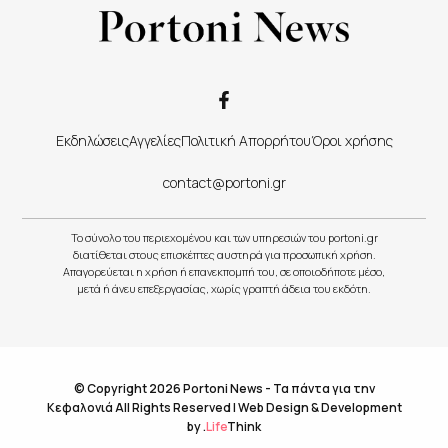
Εκδηλώσεις
Αγγελίες
Πολιτική Απορρήτου
Όροι χρήσης
contact@portoni.gr
Το σύνολο του περιεχομένου και των υπηρεσιών του portoni.gr
διατίθεται στους επισκέπτες αυστηρά για προσωπική χρήση.
Απαγορεύεται η χρήση ή επανεκπομπή του, σε οποιοδήποτε μέσο,
μετά ή άνευ επεξεργασίας, χωρίς γραπτή άδεια του εκδότη.
© Copyright 2026 Portoni News - Τα πάντα για την
Κεφαλονιά All Rights Reserved |
Web Design & Development
by
.
Life
Think