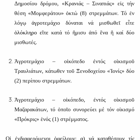
Δημοσίου δρόμου, «Κρανιάς – Σιναπιάς» εἰς τήν
θέση «Μομφεράτου» ὀκτώ (8) στρεμμάτων. Τό ἐν
λόγῳ ἀγροτεμάχιο δύναται νά μισθωθεῖ εἶτε
ὁλόκληρο εἲτε
κατά τό ἢμισυ ἀπό ἓνα ἢ καί δύο
μισθωτές.
Ἀγροτεμάχιο – οἰκόπεδο ἐντός οἰκισμοῦ
Τραυλιάτων, κάτωθεν τοῦ Ξενοδοχείου «Ἰονίς» δύο
(2) περίπου στρεμμάτων.
Ἀγροτεμάχιο – οἰκόπεδο, ἐντός οἰκισμοῦ
Μαζαρακάτων, τό ὁποῖο συνορεύει μέ τόν οἰκισμό
«Πρόκρις» ἑνός (1) στρέμματος.
Οἱ ἐνδιαφερόμενοι ὁφείλουν: α) νά καταθέσουν τίς