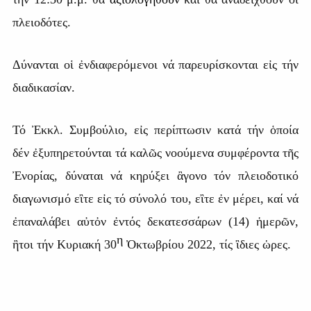
πλειοδότες.
Δύνανται οἱ ἐνδιαφερόμενοι νά παρευρίσκονται εἰς τήν
διαδικασίαν.
Τό Ἐκκλ. Συμβούλιο, εἰς περίπτωσιν κατά τήν ὁποία
δέν ἐξυπηρετούνται τά καλῶς νοούμενα συμφέροντα τῆς
Ἐνορίας, δύναται νά κηρύξει ἂγονο τόν πλειοδοτικό
διαγωνισμό εἲτε εἰς τό σύνολό του, εἲτε ἐν μέρει, καί νά
ἐπαναλάβει αὐτὀν ἐντός δεκατεσσάρων (14) ἡμερῶν,
η
ἢτοι τήν Κυριακή 30
Ὀκτωβρίου 2022, τίς ἲδιες ὡρες.