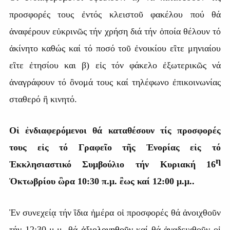
προσφορές τους ἐντός κλειστοῦ φακέλου πού θά
ἀναφέρουν εὐκρινῶς τήν χρήση διά τήν ὁποία θέλουν τό
ἀκίνητο καθώς καί τό ποσό τοῦ ἐνοικίου εἲτε μηνιαίου
εἲτε ἐτησίου και β) εἰς τόν φάκελο ἐξωτερικῶς νά
ἀναγράφουν τό ὂνομά τους καί τηλέφωνο ἐπικοινωνίας
σταθερό ἢ κινητό.
Οἱ ἐνδιαφερόμενοι θά καταθέσουν τίς προσφορές
τους εἰς τό Γραφεῖο τῆς Ἐνορίας εἰς τό
η
Ἐκκλησιαστικό Συμβούλιο τήν Κυριακή 16
Ὀκτωβρίου ὣρα 10:30 π.μ. ἒως καί 12:00 μ.μ..
Ἐν συνεχείᾳ τήν ἲδια ἡμέρα οἱ προσφορές θά ἀνοιχθοῦν
τήν 12:30 μ.μ. θά
ἀξιολογηθοῦν
καί θά ἀναδειχθοῦν οἱ