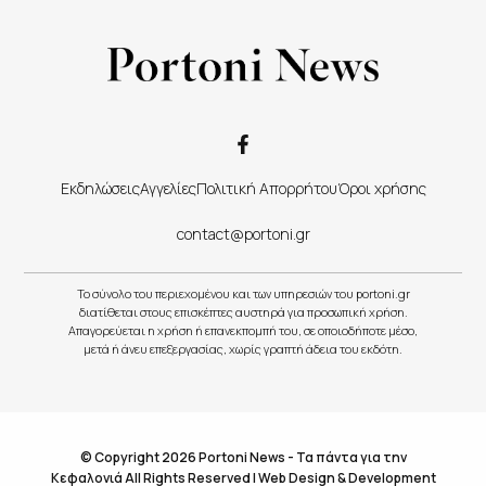
Εκδηλώσεις
Αγγελίες
Πολιτική Απορρήτου
Όροι χρήσης
contact@portoni.gr
Το σύνολο του περιεχομένου και των υπηρεσιών του portoni.gr
διατίθεται στους επισκέπτες αυστηρά για προσωπική χρήση.
Απαγορεύεται η χρήση ή επανεκπομπή του, σε οποιοδήποτε μέσο,
μετά ή άνευ επεξεργασίας, χωρίς γραπτή άδεια του εκδότη.
© Copyright 2026 Portoni News - Τα πάντα για την
Κεφαλονιά All Rights Reserved |
Web Design & Development