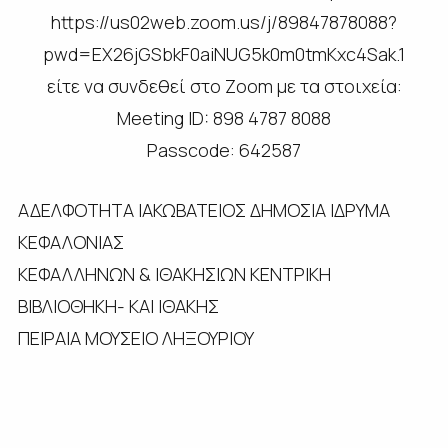
https://us02web.zoom.us/j/89847878088?
pwd=EX26jGSbkF0aiNUG5k0m0tmKxc4Sak.1
είτε να συνδεθεί στο Zoom με τα στοιχεία:
Meeting ID: 898 4787 8088
Passcode: 642587
ΑΔΕΛΦΟΤΗΤΑ ΙΑΚΩΒΑΤΕΙΟΣ ΔΗΜΟΣΙΑ ΙΔΡΥΜΑ
ΚΕΦΑΛΟΝΙΑΣ
ΚΕΦΑΛΛΗΝΩΝ & ΙΘΑΚΗΣΙΩΝ ΚΕΝΤΡΙΚΗ
ΒΙΒΛΙΟΘΗΚΗ- ΚΑΙ ΙΘΑΚΗΣ
ΠΕΙΡΑΙΑ ΜΟΥΣΕΙΟ ΛΗΞΟΥΡΙΟΥ