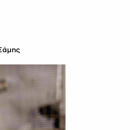
 Σάμης