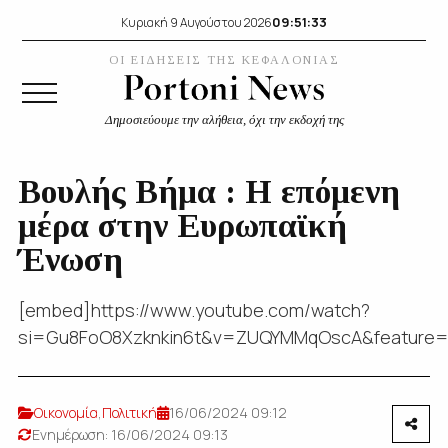
09:51:33
Κυριακή 9 Αυγούστου 2026
ΟΙ ΕΙΔΗΣΕΙΣ ΤΗΣ ΚΕΦΑΛΟΝΙΑΣ
Δημοσιεύουμε την αλήθεια, όχι την εκδοχή της
Βουλής Βήμα : Η επόμενη
μέρα στην Ευρωπαϊκή
Ένωση
[embed]https://www.youtube.com/watch?
si=Gu8FoO8Xzknkin6t&v=ZUQYMMqOscA&feature=
Οικονομία
,
Πολιτική
16/06/2024 09:12
Ενημέρωση: 16/06/2024 09:13