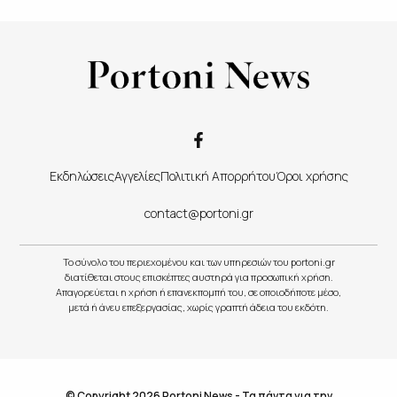
Εκδηλώσεις
Αγγελίες
Πολιτική Απορρήτου
Όροι χρήσης
contact@portoni.gr
Το σύνολο του περιεχομένου και των υπηρεσιών του portoni.gr
διατίθεται στους επισκέπτες αυστηρά για προσωπική χρήση.
Απαγορεύεται η χρήση ή επανεκπομπή του, σε οποιοδήποτε μέσο,
μετά ή άνευ επεξεργασίας, χωρίς γραπτή άδεια του εκδότη.
© Copyright 2026 Portoni News - Τα πάντα για την