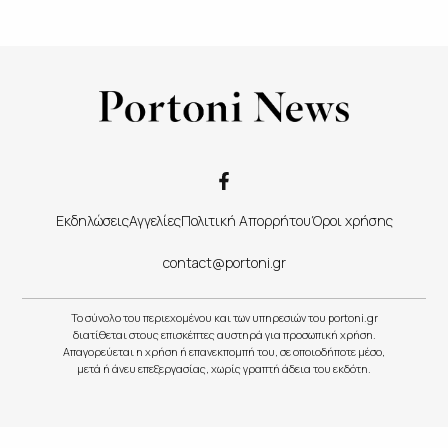
Εκδηλώσεις
Αγγελίες
Πολιτική Απορρήτου
Όροι χρήσης
contact@portoni.gr
Το σύνολο του περιεχομένου και των υπηρεσιών του portoni.gr
διατίθεται στους επισκέπτες αυστηρά για προσωπική χρήση.
Απαγορεύεται η χρήση ή επανεκπομπή του, σε οποιοδήποτε μέσο,
μετά ή άνευ επεξεργασίας, χωρίς γραπτή άδεια του εκδότη.