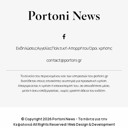
Εκδηλώσεις
Αγγελίες
Πολιτική Απορρήτου
Όροι χρήσης
contact@portoni.gr
Το σύνολο του περιεχομένου και των υπηρεσιών του portoni.gr
διατίθεται στους επισκέπτες αυστηρά για προσωπική χρήση.
Απαγορεύεται η χρήση ή επανεκπομπή του, σε οποιοδήποτε μέσο,
μετά ή άνευ επεξεργασίας, χωρίς γραπτή άδεια του εκδότη.
© Copyright 2026 Portoni News - Τα πάντα για την
Κεφαλονιά All Rights Reserved |
Web Design & Development