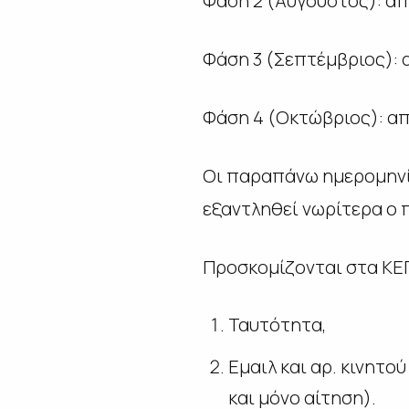
Φάση 2 (Αύγουστος): απ
Φάση 3 (Σεπτέμβριος): α
Φάση 4 (Οκτώβριος): απ
Οι παραπάνω ημερομηνίε
εξαντληθεί νωρίτερα ο
Προσκομίζονται στα ΚΕ
Ταυτότητα,
Εμαιλ και αρ. κινητο
και μόνο αίτηση).