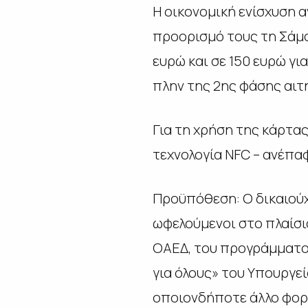
Η οικονομική ενίσχυση α
προορισμό τους τη Σάμο
ευρώ και σε 150 ευρώ γι
πλην της 2ης φάσης αιτ
Για τη χρήση της κάρτας
τεχνολογία
NFC
– ανέπα
Προϋπόθεση: Ο δικαιούχο
ωφελούμενοι στο πλαίσι
ΟΑΕΔ, του προγράμματος
για όλους» του Υπουργεί
οποιονδήποτε άλλο φορέ