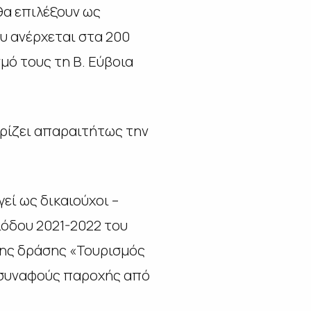
θα επιλέξουν ως
υ ανέρχεται στα 200
μό τους τη Β. Εύβοια
ίζει απαραιτήτως την
εί ως δικαιούχοι –
ιόδου 2021-2022 του
 της δράσης «Τουρισμός
 ή συναφούς παροχής από