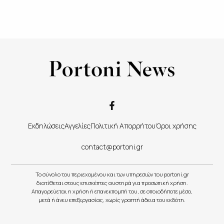
Εκδηλώσεις
Αγγελίες
Πολιτική Απορρήτου
Όροι χρήσης
contact@portoni.gr
Το σύνολο του περιεχομένου και των υπηρεσιών του portoni.gr
διατίθεται στους επισκέπτες αυστηρά για προσωπική χρήση.
Απαγορεύεται η χρήση ή επανεκπομπή του, σε οποιοδήποτε μέσο,
μετά ή άνευ επεξεργασίας, χωρίς γραπτή άδεια του εκδότη.