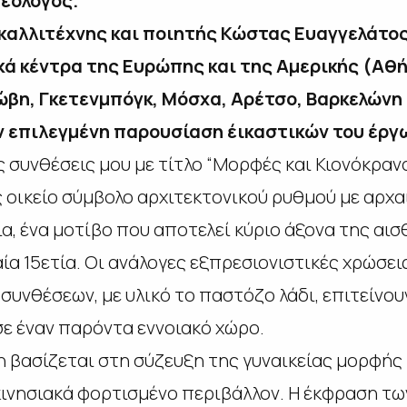
θεολόγος.
καλλιτέχνης και ποιητής Κώστας Ευαγγελάτος 
κά κέντρα της Ευρώπης και της Αμερικής (Αθήν
κώβη, Γκετενμπόγκ, Μόσχα, Αρέτσο, Βαρκελώνη 
ην επιλεγμένη παρουσίαση έικαστικών του έργ
 συνθέσεις μου με τίτλο “Μορφές και Κιονόκρανα
 οικείο σύμβολο αρχιτεκτονικού ρυθμού με αρχαι
α, ένα μοτίβο που αποτελεί κύριο άξονα της αισ
α 15ετία. Οι ανάλογες εξπρεσιονιστικές χρώσει
υνθέσεων, με υλικό το παστόζο λάδι, επιτείνου
ε έναν παρόντα εννοιακό χώρο.
 βασίζεται στη σύζευξη της γυναικείας μορφής κ
κινησιακά φορτισμένο περιβάλλον. Η έκφραση τω