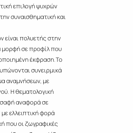
ατική επιλογή ψυχρών
 την συναισθηματική και
ν είναι πολυετής στην
ία μορφή σε προφίλ που
σιοποιημένη έκφραση.Το
τυπώνονται συνειρμικά
μα αναμνήσεων, με
ού. Η θεματολογική
 σαφή αναφορά σε
 με ελλειπτική φορά
χή που οι ζωγραφικές