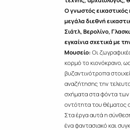
τέχνης, αρχαιολόγος, 
Ο γνωστός εικαστικός 
μεγάλα διεθνή εικαστι
Σιάτλ, Βερολίνο, Γλασ
εγκαίνια σχετικά με τ
Μουσείο:
Οι ζωγραφικές
κορμό το κιονόκρανο, ως
βυζαντινότροπα στοιχεί
αναζήτησης την τελευταί
σχήματα στα φόντα των σ
οντότητα του θέματος σ
Στα έργα αυτά η σύνθεση
ένα φαντασιακό και συγ