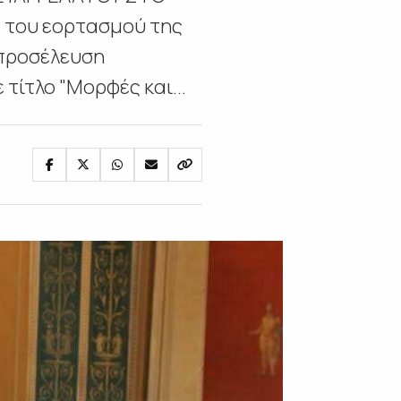
του εορτασμού της
 προσέλευση
τίτλο "Μορφές και...