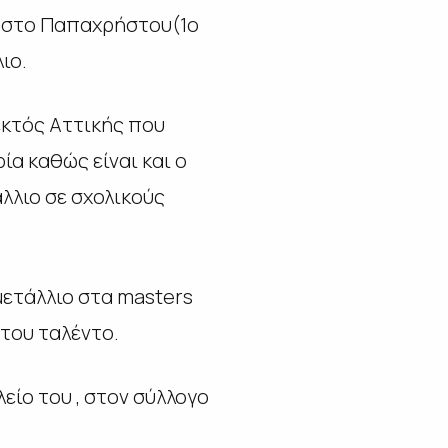
ρήστο Παπαχρήστου(1ο
ιο.
εκτός Αττικής που
ία καθώς είναι και ο
λλιο σε σχολικούς
μετάλλιο στα masters
 του ταλέντο.
είο του , στον σύλλογο