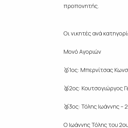
προπονητής.
Οι νικητές ανά κατηγορί
Μονό Αγοριών
🥇1ος: Μπερνίτσας Κωνσ
🥈2ος: Κουτσογιώργος Γ
🥉3ος: Τόλης Ιωάννης – 
Ο Ιωάννης Τόλης του 2ο