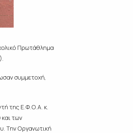
Σχολικό Πρωτάθλημα
).
λωσαν συμμετοχή,
ή της Ε.Φ.Ο.Α. κ.
 και των
υ. Την Οργανωτική