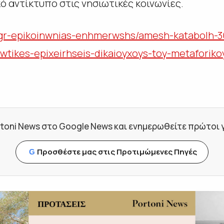
ό αντίκτυπο στις νησιωτικές κοινωνίες.
l/gr-epikoinwnias-enhmerwshs/amesh-katabolh-3
iwtikes-epixeirhseis-dikaioyxoys-toy-metaforik
toni News στο Google News και ενημερωθείτε πρώτοι για
Προσθέστε μας στις Προτιμώμενες Πηγές
G