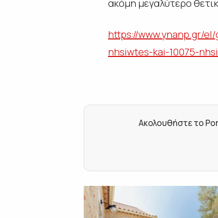
ακόμη μεγαλύτερο θετικ
https://www.ynanp.gr/e
nhsiwtes-kai-10075-nhs
Ακολουθήστε το Por