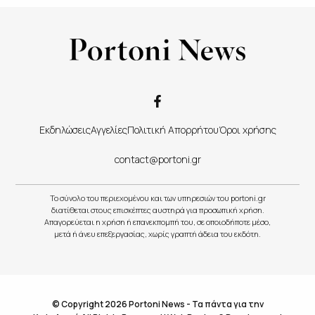
Εκδηλώσεις
Αγγελίες
Πολιτική Απορρήτου
Όροι χρήσης
contact@portoni.gr
Το σύνολο του περιεχομένου και των υπηρεσιών του portoni.gr
διατίθεται στους επισκέπτες αυστηρά για προσωπική χρήση.
Απαγορεύεται η χρήση ή επανεκπομπή του, σε οποιοδήποτε μέσο,
μετά ή άνευ επεξεργασίας, χωρίς γραπτή άδεια του εκδότη.
© Copyright 2026 Portoni News - Τα πάντα για την