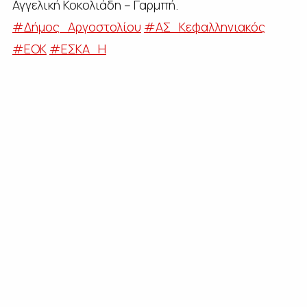
Αγγελική Κοκολιάδη – Γαρμπή.
#Δήμος_Αργοστολίου
#ΑΣ_Κεφαλληνιακός
#ΕΟΚ
#ΕΣΚΑ_Η