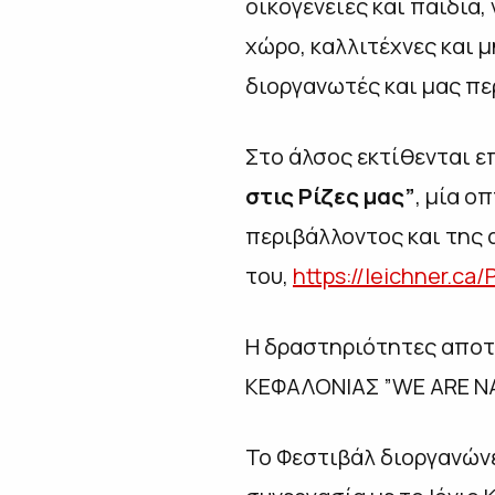
οικογένειες και παιδιά,
χώρο, καλλιτέχνες και μ
διοργανωτές και μας πε
Στο άλσος εκτίθενται ε
στις Ρίζες μας”
, μία ο
περιβάλλοντος και της
του,
https://leichner.c
Η δραστηριότητες αποτ
ΚΕΦΑΛΟΝΙΑΣ ”WE ARE N
To Φεστιβάλ διοργανώνε