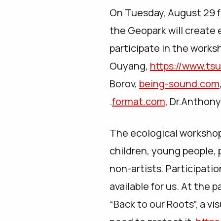
On Tuesday, August 29 fr
the Geopark will create 
participate in the works
Ouyang,
https://www.t
Borov,
being-sound.com
.
format.com
, Dr.Anthon
The ecological workshop
children, young people, p
non-artists. Participati
available for us. At the 
“Back to our Roots”, a vi