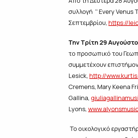
Aπό τη Δευτέρα 28 Αυγ
συλλογή ‘’ Every Venus T
Σεπτεμβρίου,
https://le
Την Τρίτη 29 Αυγούστου
το προσωπικό του Γεωπ
συμμετέχουν επιστήμονες
Lesick,
http://www.kurti
Cremens, Mary Keena Fr
Gallina,
giuliagallinamu
Lyons,
www.alyonsmusi
Το οικολογικό εργαστήρ