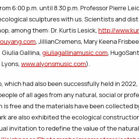
om 6:00 p.m. until 8.30 p.m. Professor Pierre Leic
ecological sculptures with us. Scientists and dis
hop, among them: Dr. Kurtis Lesick,
http://www.ku
suouyang.com
, JillianCremens, Mary Keena Frisbe
, Giulia Gallina,
giuliagallinamusic.com
, HugoSan
y Lyons,
www.alyonsmusic.com
).
, which had also been successfully held in 2022
eople of all ages from any natural, social or profe
on is free and the materials have been collected b
park are also exhibited the ecological constructi
sual invitation to redefine the value of the natu