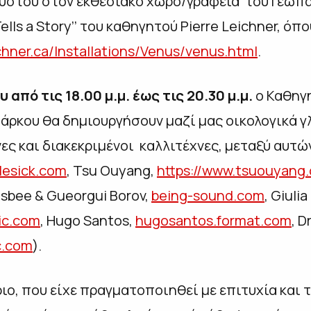
ούστου στον εκθεσιακό χώρο/γραφεία του Γεωπά
ells a Story’’ του καθηγητού Pierre Leichner, όπ
ichner.ca/Installations/Venus/venus.html
.
 από τις 18.00 μ.μ. έως τις 20.30 μ.μ.
ο Καθηγη
άρκου θα δημιουργήσουν μαζί μας οικολογικά γ
 και διακεκριμένοι καλλιτέχνες, μεταξύ αυτών οι
slesick.com
, Tsu Ouyang,
https://www.tsuouyang
isbee & Gueorgui Borov,
being-sound.com
, Giulia
sic.com
, Hugo Santos,
hugosantos.format.com
, D
c.com
).
ιο, που είχε πραγματοποιηθεί με επιτυχία και 