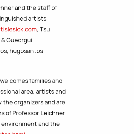
hner and the staff of
tinguished artists
rtislesick.com
, Tsu
e & Gueorgui
tos, hugosantos
, welcomes families and
ssional area, artists and
y the organizers and are
ons of Professor Leichner
ral environment and the