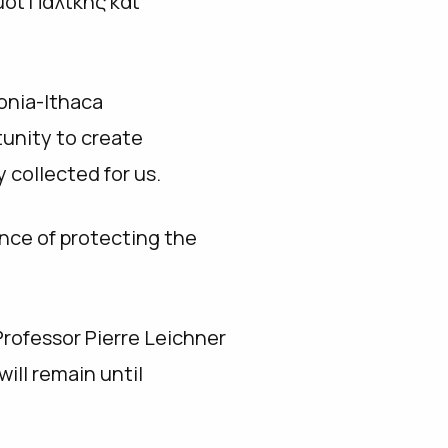
μοι Παλικής και
lonia-Ithaca
tunity to create
 collected for us.
ance of protecting the
Professor Pierre Leichner
will remain until