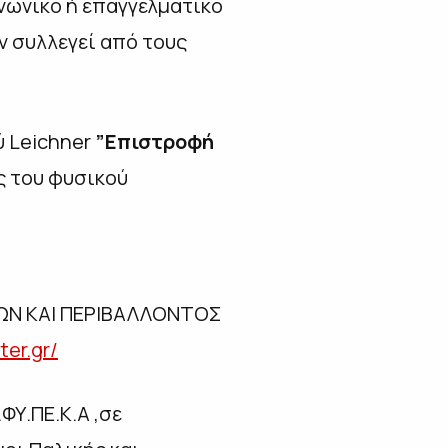
ινωνικό ή επαγγελματικό
υν συλλεγεί από τους
ύ Leichner
”Επιστροφή
ς του φυσικού
ΩΝ ΚΑΙ ΠΕΡΙΒΑΛΛΟΝΤΟΣ
ter.gr/
ΦΥ.ΠΕ.Κ.Α ,σε