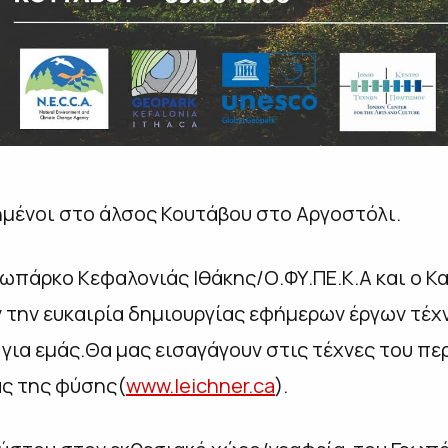
ημένοι στο άλσος Κουτάβου στο Αργοστόλι.
εωπάρκο Κεφαλονιάς Ιθάκης/Ο.ΦΥ.ΠΕ.Κ.Α και ο Κ
 την ευκαιρία δημιουργίας εφήμερων έργων τέχν
 για εμάς.Θα μας εισαγάγουν στις τέχνες του πε
ς της φύσης(
www.leichner.ca
).