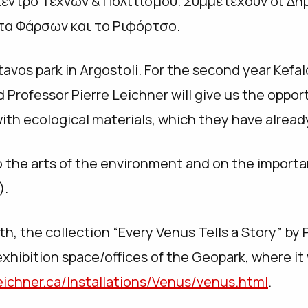
Κέντρο Τεχνών & Πολιτισμού. Συμμετέχουν οι Δή
τα Φάρσων και το Ριφόρτσο.
tavos park in Argostoli. For the second year Kefa
Professor Pierre Leichner will give us the oppor
ith ecological materials, which they have already
o the arts of the environment and on the import
).
, the collection “Every Venus Tells a Story” by 
 exhibition space/offices of the Geopark, where it 
leichner.ca/Installations/Venus/venus.html
.