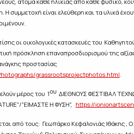
 νέους, άτομα κάθε ηλικίας από κάθε φυσικό, κο
η. Η συμμετοχή είναι ελεύθερη και τα υλικά έχο
ριμένουν.
πίσης οι οικολογικές κατασκευές του Καθηγητο
πτική πρόσκληση επαναπροσδιορισμού της αξία
 ανάγκης προστασίας
a/Photographs/grassrootsprojectphotos.html
.
ου
ελούν μέρος του 1
ΔΙΕΘΝΟΥΣ ΦΕΣΤΙΒΑΛ ΤΕΧΝ
ATURE”/”ΕΙΜΑΣΤΕ Η ΦΥΣΗ”,
https://ionionartscen
ται από τους: Γεωπάρκο Κεφαλονιάς Ιθάκης , Ο.