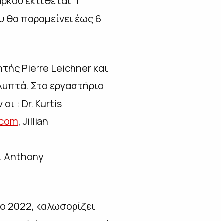
ρκου εκτίθεται η
ου θα παραμείνει έως 6
τής Pierre Leichner και
λυπτά. Στο εργαστήριο
 : Dr. Kurtis
.com
, Jillian
r. Anthony
το 2022, καλωσορίζει