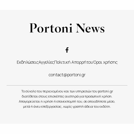
Εκδηλώσεις
Αγγελίες
Πολιτική Απορρήτου
Όροι χρήσης
contact@portoni.gr
Το σύνολο του περιεχομένου και των υπηρεσιών του portoni.gr
διατίθεται στους επισκέπτες αυστηρά για προσωπική χρήση.
Απαγορεύεται η χρήση ή επανεκπομπή του, σε οποιοδήποτε μέσο,
μετά ή άνευ επεξεργασίας, χωρίς γραπτή άδεια του εκδότη.