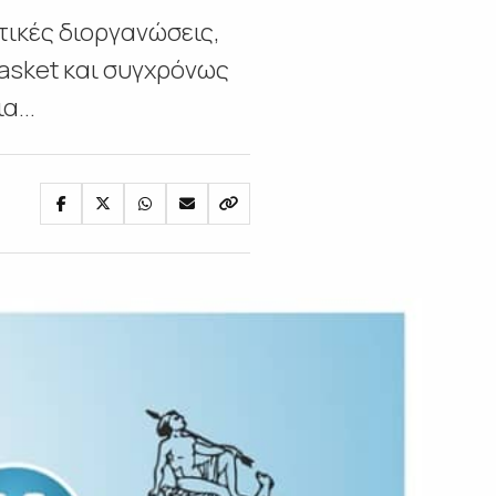
ικές διοργανώσεις,
basket και συγχρόνως
α...