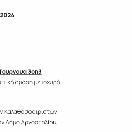
24
Τουρνουά 3
on
3
ωπική δράση με ισχυρό
ων Καλαθοσφαιριστών
ον Δήμο Αργοστολίου,