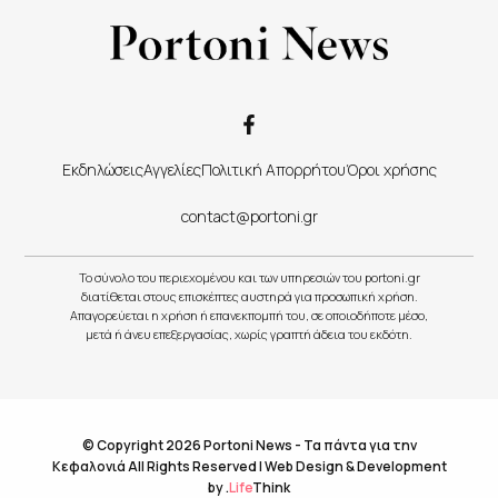
Εκδηλώσεις
Αγγελίες
Πολιτική Απορρήτου
Όροι χρήσης
contact@portoni.gr
Το σύνολο του περιεχομένου και των υπηρεσιών του portoni.gr
διατίθεται στους επισκέπτες αυστηρά για προσωπική χρήση.
Απαγορεύεται η χρήση ή επανεκπομπή του, σε οποιοδήποτε μέσο,
μετά ή άνευ επεξεργασίας, χωρίς γραπτή άδεια του εκδότη.
© Copyright 2026 Portoni News - Τα πάντα για την
Κεφαλονιά All Rights Reserved |
Web Design & Development
by
.
Life
Think