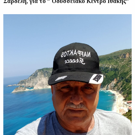
Σαρδελή, για το ” Οδυσσειακό Κέντρο Ιθάκης”