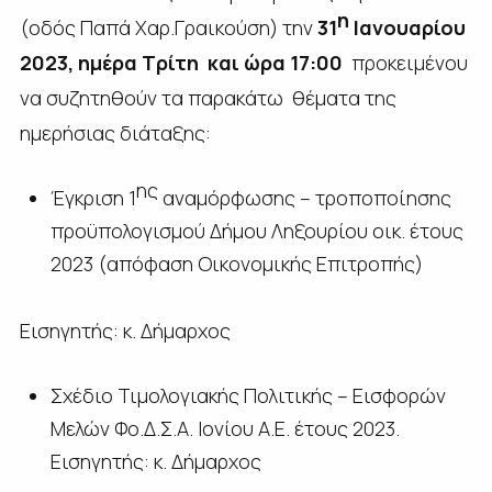
η
(οδός Παπά Χαρ.Γραικούση) την
31
Ιανουαρίου
2023, ημέρα Τρίτη και ώρα 17:00
προκειμένου
να συζητηθούν τα παρακάτω θέματα της
ημερήσιας διάταξης:
ης
Έγκριση 1
αναμόρφωσης – τροποποίησης
προϋπολογισμού Δήμου Ληξουρίου οικ. έτους
2023 (απόφαση Οικονομικής Επιτροπής)
Εισηγητής: κ. Δήμαρχος
Σχέδιο Τιμολογιακής Πολιτικής – Εισφορών
Μελών Φο.Δ.Σ.Α. Ιονίου Α.Ε. έτους 2023.
Εισηγητής: κ. Δήμαρχος