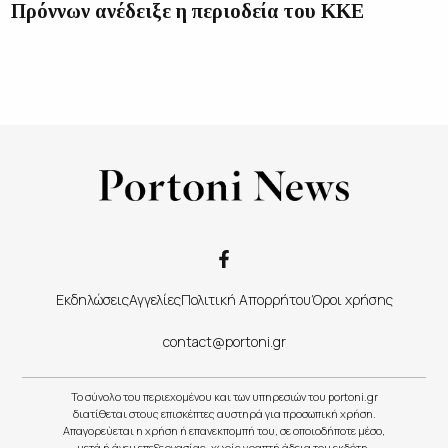
Πρόννων ανέδειξε η περιοδεία του ΚΚΕ
Εκδηλώσεις
Αγγελίες
Πολιτική Απορρήτου
Όροι χρήσης
contact@portoni.gr
Το σύνολο του περιεχομένου και των υπηρεσιών του portoni.gr
διατίθεται στους επισκέπτες αυστηρά για προσωπική χρήση.
Απαγορεύεται η χρήση ή επανεκπομπή του, σε οποιοδήποτε μέσο,
μετά ή άνευ επεξεργασίας, χωρίς γραπτή άδεια του εκδότη.