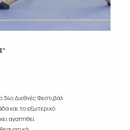
Σ”
το 34ο Διεθνές Φεστιβάλ
δα και το εξωτερικό.
έχει αγαπηθεί
 θεαματικά