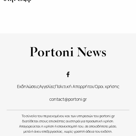
Εκδηλώσεις
Αγγελίες
Πολιτική Απορρήτου
Όροι χρήσης
contact@portoni.gr
Το σύνολο του περιεχομένου και των υπηρεσιών του portoni.gr
διατίθεται στους επισκέπτες αυστηρά για προσωπική χρήση.
Απαγορεύεται η χρήση ή επανεκπομπή του, σε οποιοδήποτε μέσο,
μετά ή άνευ επεξεργασίας, χωρίς γραπτή άδεια του εκδότη.