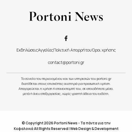
Εκδηλώσεις
Αγγελίες
Πολιτική Απορρήτου
Όροι χρήσης
contact@portoni.gr
Το σύνολο του περιεχομένου και των υπηρεσιών του portoni.gr
διατίθεται στους επισκέπτες αυστηρά για προσωπική χρήση.
Απαγορεύεται η χρήση ή επανεκπομπή του, σε οποιοδήποτε μέσο,
μετά ή άνευ επεξεργασίας, χωρίς γραπτή άδεια του εκδότη.
© Copyright 2026 Portoni News - Τα πάντα για την
Κεφαλονιά All Rights Reserved |
Web Design & Development