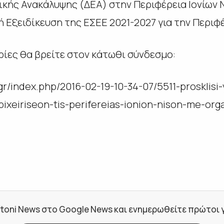
ικής Ανακάλυψης (ΔΕΑ) στην Περιφέρεια Ιονίων 
 Εξειδίκευση της ΕΣΕΕ 2021-2027 για την Περιφέ
ίες θα βρείτε στον κάτωθι σύνδεσμο:
i.gr/index.php/2016-02-19-10-34-07/5511-prosklisi
pixeiriseon-tis-perifereias-ionion-nison-me-or
toni News στο Google News και ενημερωθείτε πρώτοι για