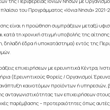
ων της Περιφέρειας Ιονίων Νήσων με Οργανισμο
πλαίσιο του Προγράμματος «Ιόνια Νησιά» 2021-2
άσης είναι η προώθηση συμπράξεων μεταξύ υφι
ι κατά τη χρονική στιγμή υποβολής της αίτηση
, δηλαδή έδρα ή υποκατάστημα) εντός της Περι
σμών.
άξεις επιχειρήσεων με ερευνητικά Κέντρα, Ινστ
ρια (Ερευνητικούς Φορείς / Οργανισμοί Έρευνα
 ανάπτυξη καινοτόμων προϊόντων ή υπηρεσιών, 
της ανταγωνιστικότητας των επιχειρήσεων στους
οχές παρέμβασης – προτεραιότητες όπως αυτές