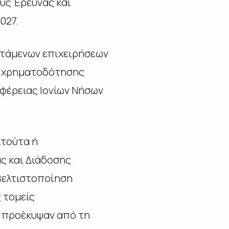
ύς Έρευνας και
027.
στάμενων επιχειρήσεων
ς χρηματοδότησης
φέρειας Ιονίων Νήσων
ιτούτα ή
ς και Διάδοσης
βελτιστοποίηση
 τομείς
 προέκυψαν από τη