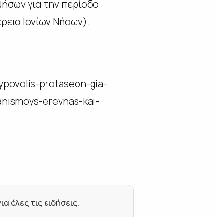
Νήσων για την περίοδο
ρεια Ιονίων Νήσων).
-ypovolis-protaseon-gia-
ganismoys-erevnas-kai-
 όλες τις ειδήσεις.