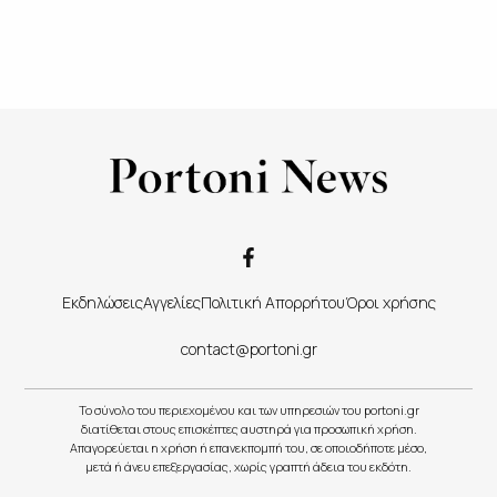
Εκδηλώσεις
Αγγελίες
Πολιτική Απορρήτου
Όροι χρήσης
contact@portoni.gr
Το σύνολο του περιεχομένου και των υπηρεσιών του portoni.gr
διατίθεται στους επισκέπτες αυστηρά για προσωπική χρήση.
Απαγορεύεται η χρήση ή επανεκπομπή του, σε οποιοδήποτε μέσο,
μετά ή άνευ επεξεργασίας, χωρίς γραπτή άδεια του εκδότη.