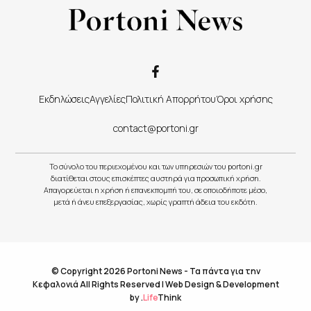
Εκδηλώσεις
Αγγελίες
Πολιτική Απορρήτου
Όροι χρήσης
contact@portoni.gr
Το σύνολο του περιεχομένου και των υπηρεσιών του portoni.gr
διατίθεται στους επισκέπτες αυστηρά για προσωπική χρήση.
Απαγορεύεται η χρήση ή επανεκπομπή του, σε οποιοδήποτε μέσο,
μετά ή άνευ επεξεργασίας, χωρίς γραπτή άδεια του εκδότη.
© Copyright 2026 Portoni News - Τα πάντα για την
Κεφαλονιά All Rights Reserved |
Web Design & Development
by
.
Life
Think