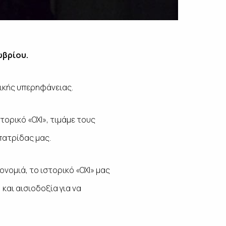
ωβρίου.
νικής υπερηφάνειας.
τορικό «ΟΧΙ», τιμάμε τους
πατρίδας μας.
νομιά, το ιστορικό «ΟΧΙ» μας
και αισιοδοξία για να